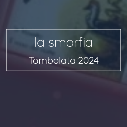
l
a
smorfia
Tombolata
2024